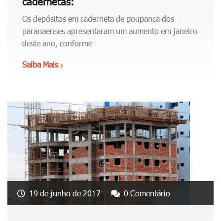
cadernetas:
Os depósitos em caderneta de poupança dos
paranaenses apresentaram um aumento em janeiro
deste ano, conforme
Saiba Mais
"
P
o
u
p
a
n
ç
a
v
o
19 de junho de 2017
0 Comentário
l
t