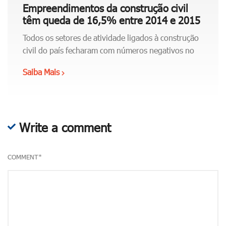
a
Empreendimentos da construção civil
a
têm queda de 16,5% entre 2014 e 2015
a
Todos os setores de atividade ligados à construção
p
civil do país fecharam com números negativos no
r
e
Saiba Mais
"
s
E
e
m
n
p
t
r
Write a comment
a
e
r
e
g
COMMENT
*
n
a
d
n
i
h
m
o
e
s
n