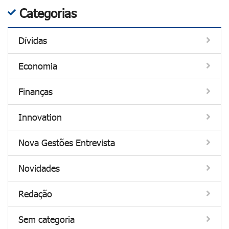
n
Categorias
n
e
t
t
r
Dívidas
a
e
s
2
Economia
:
0
"
1
Finanças
4
e
Innovation
2
0
Nova Gestões Entrevista
1
5
Novidades
"
Redação
Sem categoria