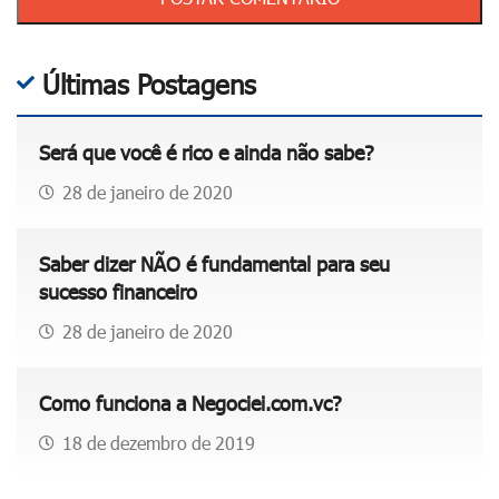
n
i
d
l
e
Últimas Postagens
t
a
ê
p
m
Será que você é rico e ainda não sabe?
l
q
i
u
28 de janeiro de 2020
c
e
a
d
Saber dizer NÃO é fundamental para seu
r
a
sucesso financeiro
n
d
a
e
28 de janeiro de 2020
s
1
c
6
Como funciona a Negociei.com.vc?
a
,
d
5
18 de dezembro de 2019
e
%
r
e