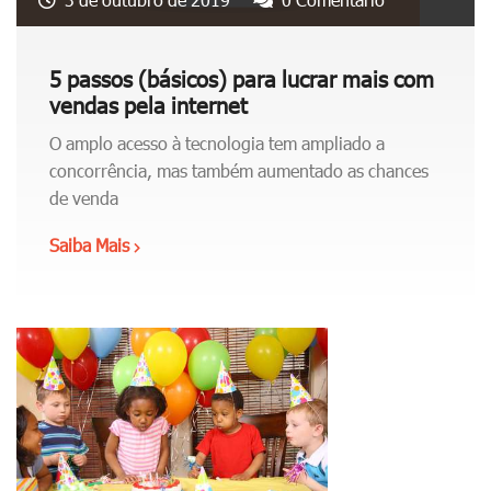
d
y
í
d
v
e
5 passos (básicos) para lucrar mais com
i
2
vendas pela internet
d
0
a
O amplo acesso à tecnologia tem ampliado a
1
s
concorrência, mas também aumentado as chances
9
"
de venda
d
e
Saiba Mais
"
v
5
e
p
i
a
g
s
u
s
a
o
l
s
a
(
r