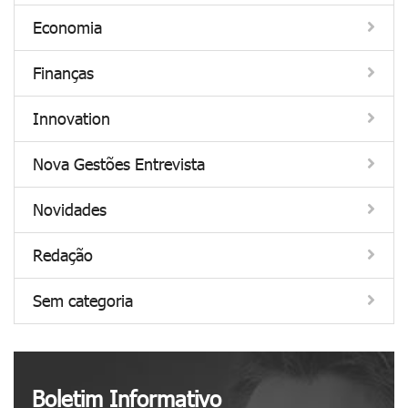
n
a
Economia
t
e
e
a
Finanças
r
n
n
i
Innovation
e
v
t
e
Nova Gestões Entrevista
"
r
s
Novidades
á
r
Redação
i
o
Sem categoria
d
a
s
c
Boletim Informativo
r