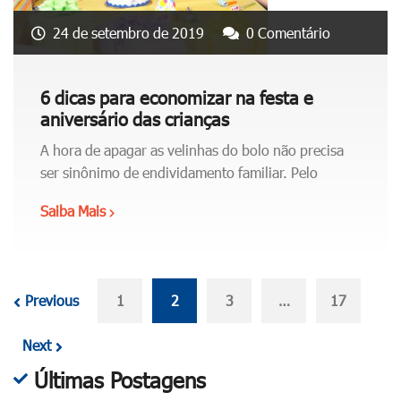
b
b
á
24 de setembro de 2019
0 Comentário
u
s
s
i
c
c
6 dicas para economizar na festa e
a
o
aniversário das crianças
p
s
o
A hora de apagar as velinhas do bolo não precisa
)
r
ser sinônimo de endividamento familiar. Pelo
p
l
a
Saiba Mais
"
o
r
6
j
a
d
a
l
i
s
u
Previous
c
1
2
3
…
17
f
c
a
í
r
Next
s
s
a
p
i
Últimas Postagens
r
a
c