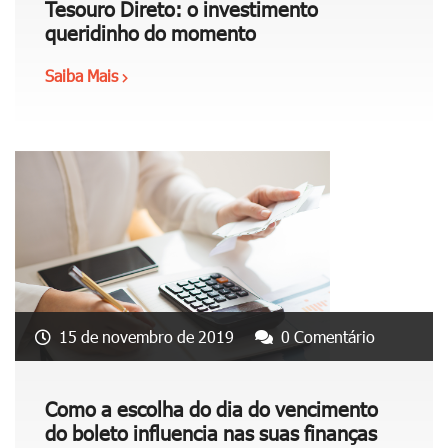
Tesouro Direto: o investimento
p
queridinho do momento
a
g
Saiba Mais
"
a
T
r
e
d
s
í
o
v
u
i
r
d
o
a
D
s
i
o
r
15 de novembro de 2019
0 Comentário
u
e
p
t
o
o
Como a escolha do dia do vencimento
u
:
do boleto influencia nas suas finanças