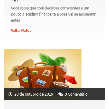
d
d
i
Você sabia que com decisões conscientes e um
i
n
pouco disciplina financeira é possível se aposentar
a
h
antes
d
o
o
Saiba Mais
"
d
v
C
o
e
o
m
n
m
o
c
o
m
i
c
e
m
o
n
e
n
t
n
s
o
t
e
"
o
g
20 de outubro de 2019
0 Comentário
d
u
o
i
b