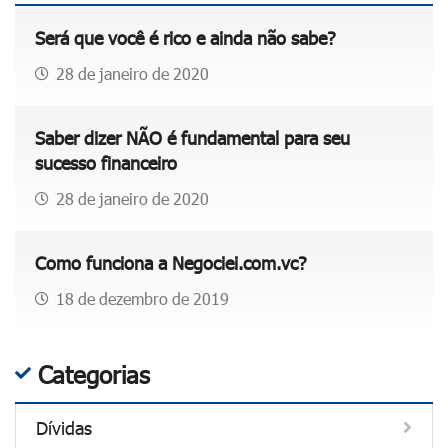
m
r
a
a
Será que você é rico e ainda não sabe?
a
s
i
e
e
28 de janeiro de 2020
s
c
c
c
o
o
o
Saber dizer NÃO é fundamental para seu
n
m
m
sucesso financeiro
o
p
v
m
r
28 de janeiro de 2020
e
i
a
n
z
s
d
Como funciona a Negociei.com.vc?
a
o
a
r
n
18 de dezembro de 2019
s
n
-
p
a
l
e
f
i
Categorias
l
e
n
a
s
e
Dívidas
i
t
"