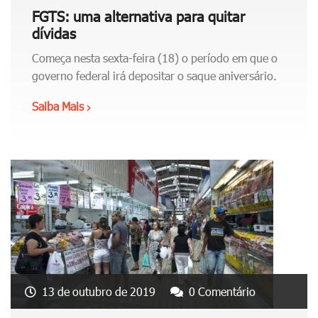
o
t
s
FGTS: uma alternativa para quitar
s
e
u
dívidas
4
m
a
0
Começa nesta sexta-feira (18) o período em que o
p
s
?
governo federal irá depositar o saque aniversário.
o
f
"
r
i
Saiba Mais
"
a
n
F
d
a
G
a
n
T
g
ç
S
a
a
:
s
s
u
t
"
m
a
a
n
a
d
l
13 de outubro de 2019
0 Comentário
o
t
p