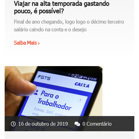
r
Viajar na alta temporada gastando
o
s
pouco, é possível?
l
e
e
Final de ano chegando, logo logo o décimo terceiro
a
t
salário caindo na conta e o desejo
p
o
o
Saiba Mais
"
i
s
V
n
e
i
f
n
a
l
t
j
u
a
a
e
r
r
n
a
n
c
n
a
i
t
a
a
e
l
n
16 de outubro de 2019
0 Comentário
s
t
a
d
a
s