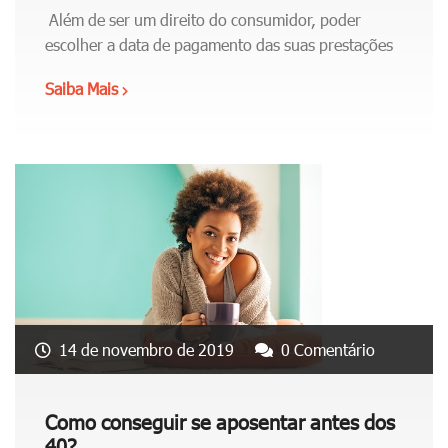
p
o
Além de ser um direito do consumidor, poder
a
i
escolher a data de pagamento das suas prestações
r
n
d
v
Saiba Mais
"
i
e
C
n
s
o
h
t
m
e
i
o
i
m
a
r
e
e
o
n
s
?
t
c
"
o
o
q
l
14 de novembro de 2019
0 Comentário
u
h
e
a
r
d
Como conseguir se aposentar antes dos
i
o
40?