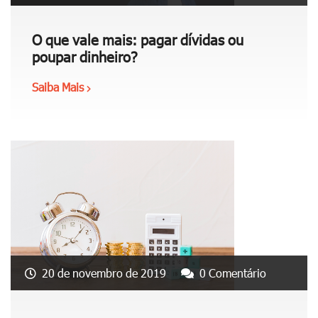
O que vale mais: pagar dívidas ou
poupar dinheiro?
Saiba Mais
"
O
q
u
e
v
a
l
e
m
a
20 de novembro de 2019
0 Comentário
i
s
: