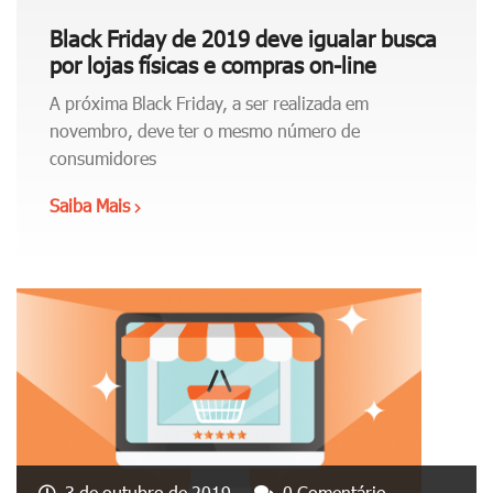
e
o
r
Black Friday de 2019 deve igualar busca
u
n
por lojas físicas e compras on-line
c
a
o
A próxima Black Friday, a ser realizada em
t
,
novembro, deve ter o mesmo número de
i
é
consumidores
v
p
a
Saiba Mais
"
o
p
B
s
a
l
s
r
a
í
a
c
v
q
k
e
u
F
l
i
r
?
t
i
"
a
d
r
a
3 de outubro de 2019
0 Comentário